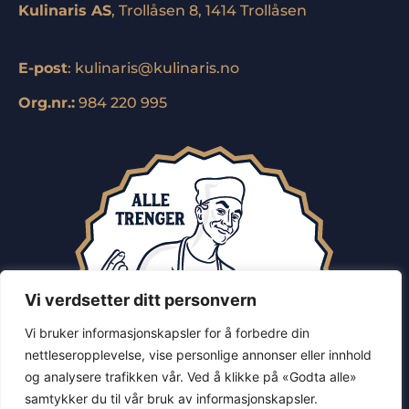
Kulinaris AS
, Trollåsen 8, 1414 Trollåsen
E-post
:
kulinaris@kulinaris.no
Org.nr.:
984 220 995
Vi verdsetter ditt personvern
Vi bruker informasjonskapsler for å forbedre din
nettleseropplevelse, vise personlige annonser eller innhold
og analysere trafikken vår. Ved å klikke på «Godta alle»
samtykker du til vår bruk av informasjonskapsler.