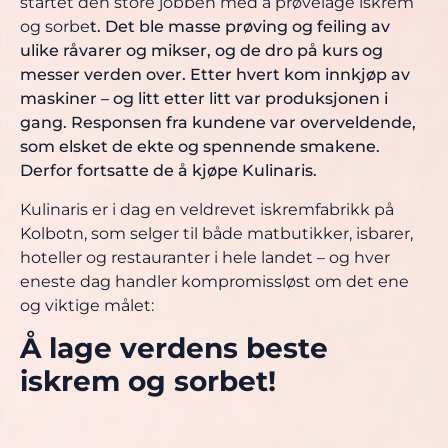
startet den store jobben med å prøvelage iskrem
og sorbe
t. Det ble masse prøving og feiling av
ulike råvarer og mikser, og de dro på kurs og
messer verden over. Etter hvert kom innkjøp av
maskiner – og litt etter litt var produksjonen i
gang. Responsen fra kundene var overveldende,
som elsket de ekte og spennende smakene.
Derfor fortsatte de å kjøpe Kulinaris.
Kulinaris er i dag en veldrevet iskremfabrikk på
Kolbotn, som selger til både matbutikker, isbarer,
hoteller og restauranter i hele landet – og hver
eneste dag handler kompromissløst om det ene
og viktige målet:
Å lage verdens beste
iskrem og sorbet!